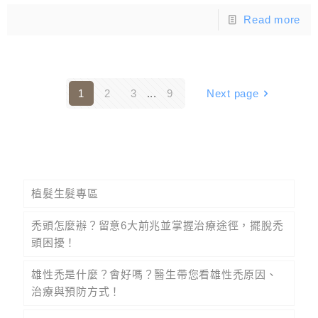
Read more
1
2
3
...
9
Next page
植髮生髮專區
禿頭怎麼辦？留意6大前兆並掌握治療途徑，擺脫禿
頭困擾！
雄性禿是什麼？會好嗎？醫生帶您看雄性禿原因、
治療與預防方式！