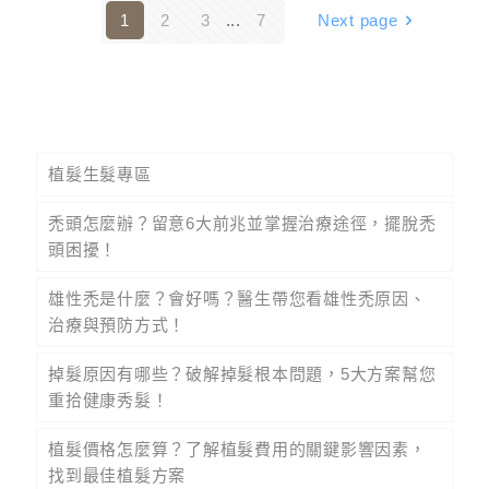
1
2
3
...
7
Next page
植髮生髮專區
禿頭怎麼辦？留意6大前兆並掌握治療途徑，擺脫禿
頭困擾！
雄性禿是什麼？會好嗎？醫生帶您看雄性禿原因、
治療與預防方式！
掉髮原因有哪些？破解掉髮根本問題，5大方案幫您
重拾健康秀髮！
植髮價格怎麼算？了解植髮費用的關鍵影響因素，
找到最佳植髮方案