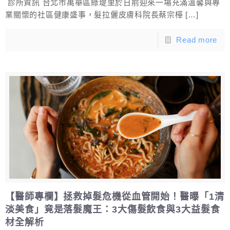
診所資訊 台北市萬華區綠堤里於日前迎來一場充滿溫馨與專
業關懷的社區健康盛事，髮拉儷皮膚科院長蔡宗樺
[…]
Read more
【醫師專欄】拯救掉髮危機從血管開始！醫曝「1清
淡美食」竟是落髮魔王：3大傷髮飲食與3大益髮食
材全解析