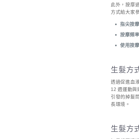
此外，按摩
方式給大家
指尖按
按摩頻
使用按
生髮方
透過促進血
12 週運動
引發的掉髮
長環境。
生髮方