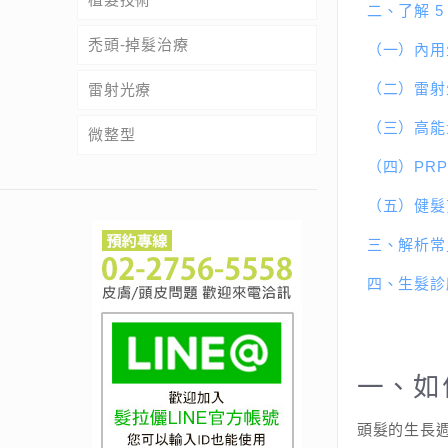
二、
了解 
禿頭-掉髮治療
（一）內用
（二）雷射
雷射光療
（三）高能
微整型
（四）
PR
（五）
健髮
三、解析常
四、生髮診
一、如
頭髮的生長週