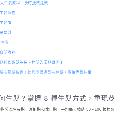
5 大生髮療程，及時挽救危機
生髮藥物
生髮帽
量雷射
P 生髮
育髮療程
見影響頭髮生長、掉髮的常見原因！
所推薦髮拉儷！助您從根源對抗掉髮，重拾豐盈神采
何生髮？掌握 8 種生髮方式，重現
期分為生長期、衰退期和休止期，平均每天掉落 50～100 根