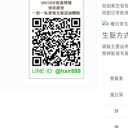
但如果您發
搭配日常飲
生髮方
頭髮主要由
致掉髮或毛
營養素
蛋白質
鋅
鐵