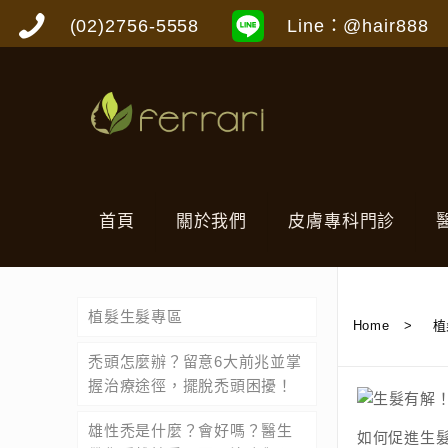
(02)2756-5558
Line：@hair888
首頁
關於我們
皮膚專科門診
植髮生髮專區
Home
>
植
禿頭怎麼辦？留意6大前兆並掌
握治療途徑，擺脫禿頭困擾！
雄性禿是什麼？會好嗎？醫生
如何促進生