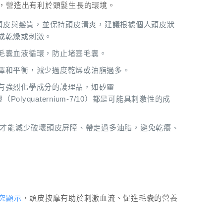
，營造出有利於頭髮生長的環境。
善頭皮與髮質，並
保持頭皮清爽，
建議
根據個人頭皮狀
成乾燥或刺激。
毛囊血液循環，防止堵塞毛囊。
澤和平衡，減少過度乾燥或油脂過多。
有強烈化學成分的護理品
，如矽靈
膠（Polyquaternium-7/10）都是可能具刺激性的成
°C，才能減少破壞頭皮屏障、帶走過多油脂，避免乾癢、
究顯示
，頭皮按摩有助於刺激血流、促進毛囊的營養