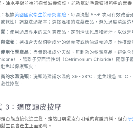
潔、油水平衡並進行適當滋養修護，能夠幫助毛囊獲得所需的營養
頭：
根據
美國國家衛生院研究實驗
，每週洗髮 5～6 次可有效改
性或乾性）調整洗頭頻率；選擇溫和的洗髮產品，避免過度清潔造
角質：
使用頭皮專用的去角質產品，定期清除死皮和髒汙，以促進
濕與滋養：
選擇含天然植物成分的保養液或精油滋養頭皮，維持潤
度使用化學產品：
盡量選擇成分天然、無刺激的髮類產品，避免含
thicone）、陽離子界面活性劑（Cetrimonium Chloride）陽離子
議避免
以保護頭皮。
過高的水溫洗頭
：洗頭時建議水溫約 36～38°C，避免超過 40
刺激性掉髮。
式 3：適度頭皮按摩
摩是否能直接促進生髮，雖然目前還沒有明確的實證資料，但有
研
頭髮生長會產生正面影響。