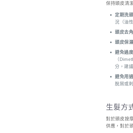
保持頭皮清
定期洗
況（油
頭皮去
頭皮保
避免過
（Dime
分
，
建
避免用
脫屑或
生髮方
對於頭皮按
供應，對於