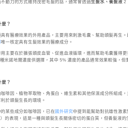
過不動刀的方式維持茂密毛髮的話，通常會透過
生髮水、養髮液
2
什麼？
具有醫療效果的外用產品，主要用來刺激毛囊、幫助頭髮再生。最常見
部
唯一核定具有生髮效果的醫療成分。
作用主要在於擴張頭皮血管、促進血液循環，進而幫助毛囊獲得更
% 兩種米諾地爾濃度供選擇，其中 5% 濃度的產品通常效果較強
什麼？
由咖啡因、植物萃取物、角蛋白、維生素和其他保濕成分所組成，
有利於頭髮生長的環境。
中的某些成分如咖啡因，已在
國外研究
中提到能幫助對抗雄性激素
GF-1）的表現，這是一種與頭髮生長關係密切的蛋白質，但養髮液