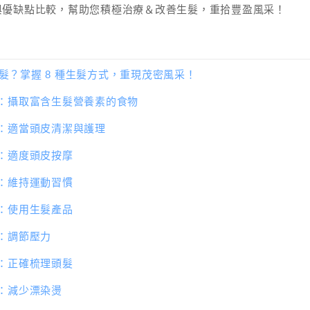
與優缺點比較，幫助您積極治療＆改善生髮，重拾豐盈風采！
髮？掌握 8 種生髮方式，重現茂密風采！
1：攝取富含生髮營養素的食物
2：適當頭皮清潔與護理
3：適度頭皮按摩
4：維持運動習慣
5：使用生髮產品
6：調節壓力
7：正確梳理頭髮
8：減少漂染燙