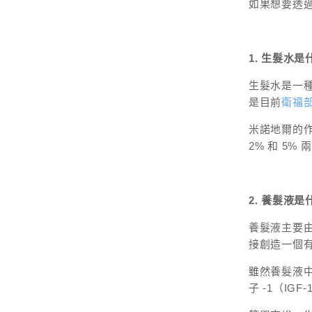
如果想要透
1. 生髮水是
生髮水是一種
是目前
衛福
米諾地爾的
2% 和 5
2. 養髮液是
養髮液主要
接創造一個
雖然養髮液
子 -1（I