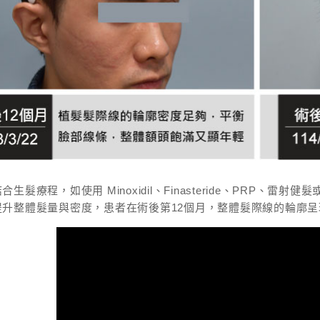
生髮療程，如使用 Minoxidil、Finasteride、PRP
提升整體髮量與密度，患者在術後第12個月，整體髮際線的輪廓