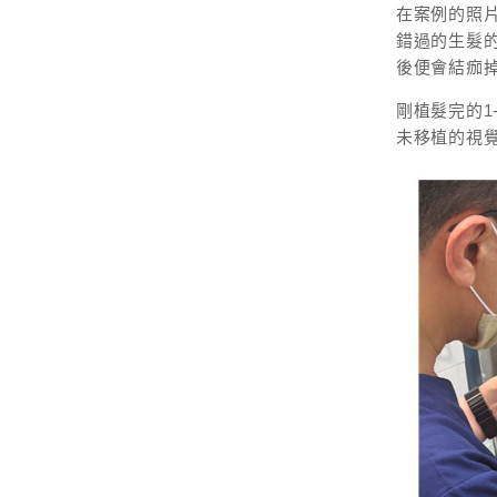
在案例的照
錯過的生髮的
後便會結痂
剛植髮完的
未移植的視