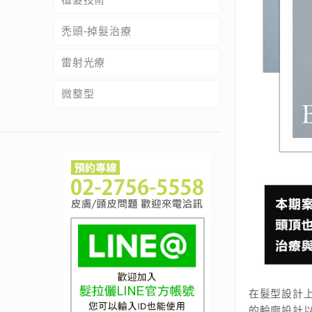
禿頭-掉髮治療
雷射光療
微整型
在髮型設計
的輪廓設計