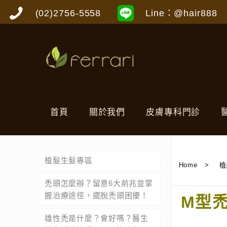
(02)2756-5558
Line：@hair888
首頁
關於我們
皮膚專科門診
植髮生髮專區
Home
>
植
禿頭怎麼辦？留意6大前兆並掌
握治療途徑，擺脫禿頭困擾！
M型
雄性禿是什麼？會好嗎？醫生