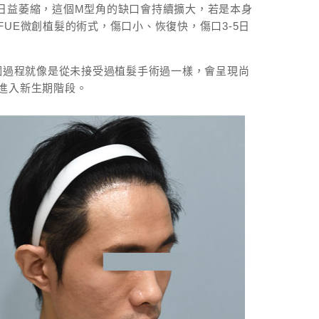
日益萎縮，這個M型角的缺口會持續擴大，若是本身
UE微創植髮的術式，傷口小、恢復快，傷口3-5日
個過程就像是從未接受過植髮手術過一樣，會呈現尚
進入新生期階段。