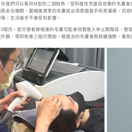
片中我們可以看到M型的二個缺角，受到雄性禿基因攻擊的毛囊會
黃金治療期，萎縮後凋零的毛囊就必須靠植髮手術來重建，目前F
掉落，生活幾乎不會受到影響。
1-3個月，部分患者移植後的毛囊可能會短暫進入休止期階段，整
覺外觀，等到術後三個月開始，植進去的毛囊會再陸續復甦，重新