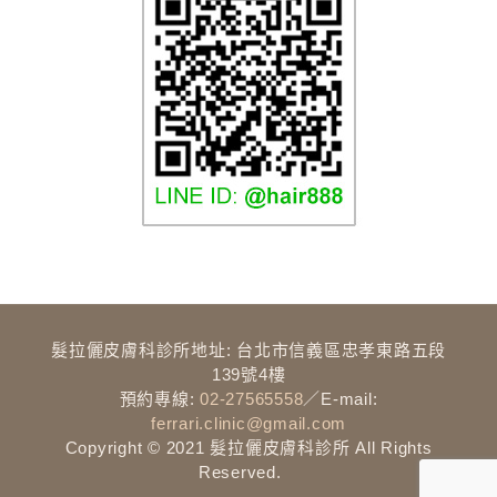
髮拉儷介紹
髮拉儷皮膚科診所地址: 台北市信義區忠孝東路五段
髮拉儷理念
139號4樓
預約專線:
02-27565558
／E-mail:
團隊介紹
ferrari.clinic@gmail.com
Copyright © 2021 髮拉儷皮膚科診所 All Rights
診所環境
Reserved.
髮拉儷保證