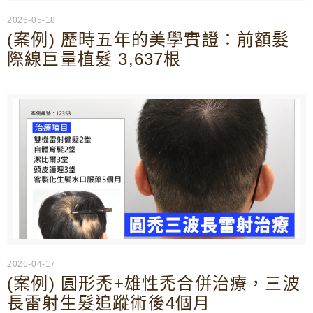
2026-05-18
(案例) 歷時五年的美學實證：前額髮
際線巨量植髮 3,637根
2026-04-17
(案例) 圓形禿+雄性禿合併治療，三波
長雷射生髮追蹤術後4個月