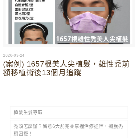
2026-03-24
(案例) 1657根美人尖植髮，雄性禿前
額移植術後13個月追蹤
植髮生髮專區
禿頭怎麼辦？留意6大前兆並掌握治療途徑，擺脫禿
頭困擾！