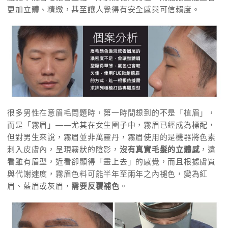
更加立體、精緻，甚至讓人覺得有安全感與可信賴度。
很多男性在意眉毛問題時，第一時間想到的不是「植眉」，
而是「霧眉」——尤其在女生圈子中，霧眉已經成為標配，
但對男生來說，霧眉並非萬靈丹，霧眉使用的是機器將色素
刺入皮膚內，呈現霧狀的陰影，
沒有真實毛髮的立體感
，遠
看雖有眉型，近看卻顯得「畫上去」的感覺，而且根據膚質
與代謝速度，霧眉色料可能半年至兩年之內褪色，變為紅
眉、藍眉或灰眉，
需要反覆補色
。