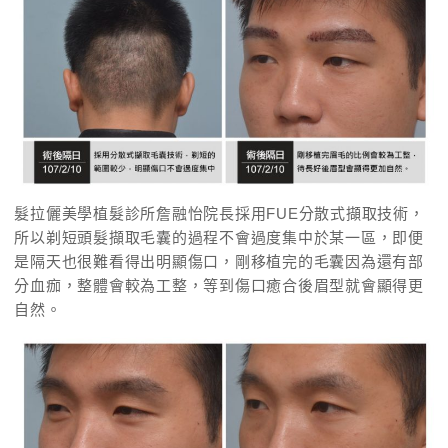
髮拉儷美學植髮診所詹融怡院長採用FUE分散式擷取技術，
所以剃短頭髮擷取毛囊的過程不會過度集中於某一區，即便
是隔天也很難看得出明顯傷口，剛移植完的毛囊因為還有部
分血痂，整體會較為工整，等到傷口癒合後眉型就會顯得更
自然。