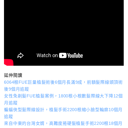
延伸閱讀
6064根FUE巨量植髮術後6個月長滿9成，前額髮際線頭頂術
後9個月追蹤
女性免剃髮FUE植髮案例，1800根小根數髮際線大下降12個
月追蹤
蝙蝠俠型髮際線設計，植髮手術2200根縮小臉型輪廓10個月
追蹤
來自中東的台灣女婿，高難度捲硬髮植髮手術2200根18個月