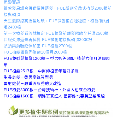
追蹤實錄
細軟髮扁塌合併遺傳性落髮，FUE微創分散式植髮2000根前
額與頭頂
天生髮際線高眉型短缺，FUE微創複合種種植，植髮/鬢/眉
毛2400根
第一次掉髮看診就搞定 FUE植髮前額髮際線全補滿2500根
口服柔沛還是再掉髮 FUE微創前額與頭頂3000根
頭頂與前額延伸加密 FUE植髮2700根
FUE植髮雄性禿治療10個月2000根
FUE免剃髮植髮1200根－型男奶爸6個月植髮六個月油頭現
形
FUE植髮2517根－中醫師植完年輕好多歲
生長育髮－禿男變氣質型男
雷射健髮－嚴重圓形禿的大改造
FUE植髮3000根－台灣技術棒，外國人也來台植髮
FUE植髮1600根－網路寫真紅人 星野優也要美型髮際線