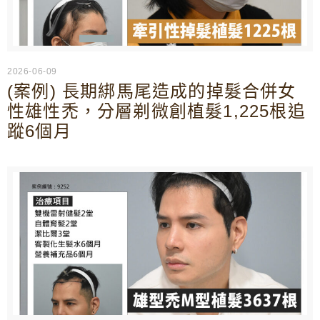
2026-06-09
(案例) 長期綁馬尾造成的掉髮合併女
性雄性禿，分層剃微創植髮1,225根追
蹤6個月