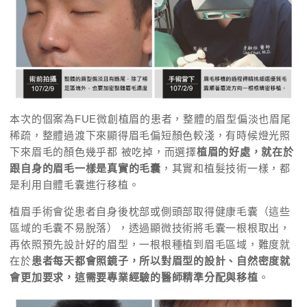
本次的個案為FUE微創植眉的患者，整體的眉型偏淡也眉尾
稀疏，整體過渡下來顯得眉毛偏短顏色較淺，有時候燈光照
下來眉毛的顏色幾乎都 被吃掉，而選擇
植眉的好處，就在於
跟自身的眉毛一樣是真實的毛囊
，其實和植髮技術一樣，都
是利用自體毛囊進行移植。
植眉手術會從患者自身後枕部或側頭部取得健康毛囊（這些
區域的毛囊不易脫落），透過顯微技術將毛囊一根根取出，
再依照預先設計好的眉型，一根根種植到眉毛區域，難度就
在於
患者每天都會照鏡子，所以對眉型的設計、自然密度就
會更加要求，這需要專業經驗的醫師精準分配與移植
。