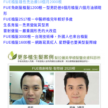
FUE植髮雄性禿治療10個月2000根
FUE免剃髮植髮1200根－型男奶爸6個月植髮六個月油頭現
形
FUE植髮2517根－中醫師植完年輕好多歲
生長育髮－禿男變氣質型男
雷射健髮－嚴重圓形禿的大改造
FUE植髮3000根－台灣技術棒，外國人也來台植髮
FUE植髮1600根－網路寫真紅人 星野優也要美型髮際線