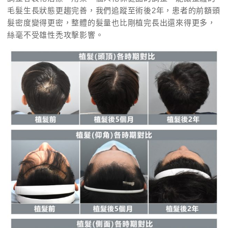
毛髮生長狀態更趨完善，我們追蹤至術後2年，患者的前額頭
髮密度變得更密，整體的髮量也比剛植完長出還來得更多，
絲毫不受雄性禿攻擊影響。