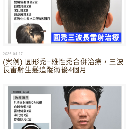
2026-04-17
(案例) 圓形禿+雄性禿合併治療，三波
長雷射生髮追蹤術後4個月