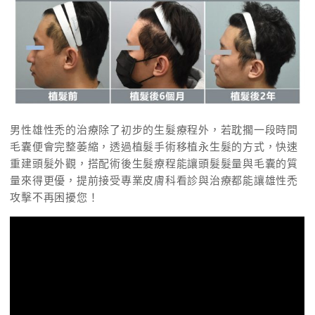
男性雄性禿的治療除了初步的生髮療程外，若耽擱一段時間
毛囊便會完整萎縮，透過植髮手術移植永生髮的方式，快速
重建頭髮外觀，搭配術後生髮療程能讓頭髮髮量與毛囊的質
量來得更優，提前接受專業皮膚科看診與治療都能讓雄性禿
攻擊不再困擾您！