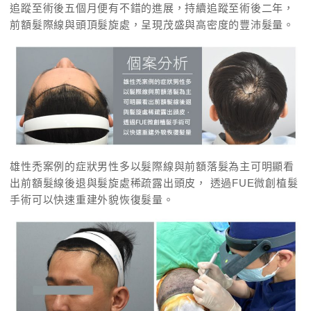
追蹤至術後五個月便有不錯的進展，持續追蹤至術後二年，
前額髮際線與頭頂髮旋處，呈現茂盛與高密度的豐沛髮量。
雄性禿案例的症狀男性多以髮際線與前額落髮為主可明顯看
出前額髮線後退與髮旋處稀疏露出頭皮， 透過FUE微創植髮
手術可以快速重建外貌恢復髮量。