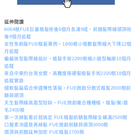
延伸閱讀
6064根FUE巨量植髮術後6個月長滿9成，前額髮際線頭頂術
後9個月追蹤
女性免剃髮FUE植髮案例，1800根小根數髮際線大下降12個
月追蹤
蝙蝠俠型髮際線設計，植髮手術2200根縮小臉型輪廓10個月
追蹤
來自中東的台灣女婿，高難度捲硬髮植髮手術2200根18個月
追蹤實錄
細軟髮扁塌合併遺傳性落髮，FUE微創分散式植髮2000根前
額與頭頂
天生髮際線高眉型短缺，FUE微創複合種種植，植髮/鬢/眉
毛2400根
第一次掉髮看診就搞定 FUE植髮前額髮際線全補滿2500根
口服柔沛還是再掉髮 FUE微創前額與頭頂3000根
頭頂與前額延伸加密 FUE植髮2700根