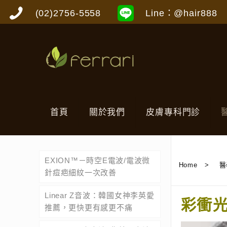
(02)2756-5558
Line：@hair888
首頁
關於我們
皮膚專科門診
EXION™－時空E電波/電波微
Home
>
醫
針痘疤細紋一次改善
Linear Z音波：韓國女神李英愛
彩衝
推薦，更快更有感更不痛