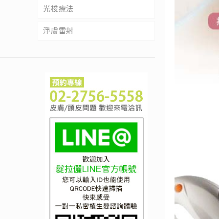
光梭療法
淨膚雷射