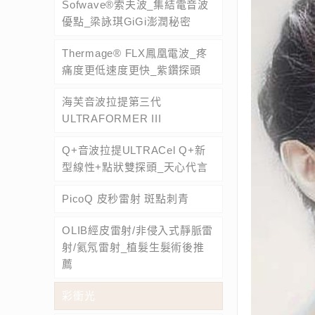
Sofwave®索夫波_集結電音波
優點_梁詠琪GiGi澎潤秘密
Thermage® FLX鳳凰電波_疼
痛度更低速度更快_紫鑽探頭
海芙音波拉提第三代
ULTRAFORMER III
Q+音波拉提ULTRACel Q+新
型線性+點狀雙探頭_天心代言
PicoQ 皮秒雷射 斑點刺青
OLIB經皮雷射/非侵入式靜脈雷
射/氦氖雷射_植髮生髮術後推
薦
彩衝光