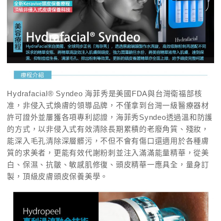
Hydrafacial® Syndeo 海菲秀是美國FDA與台灣衛福部核
准，非侵入式煥膚的領導品牌，不僅拿到台灣⼀級醫療器材
許可證外並屢獲各項專利認證，海菲秀Syndeo透過溫和防護
的⽅式，以非侵入式有效清除長期累積的老廢⾓質、殘妝，
能深入⽑孔清除深層髒污，不但不會有傷⼝還適⽤於各種膚
質的求美者，更能有效代謝粉刺並注入滿滿能量精華，從美
白、保濕、抗皺、敏感肌修復、頭皮精華一應具全，量身訂
製，頂級皮膚頭皮保養美學。