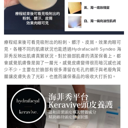
療程結束後可看見吸附出的粉刺、髒汙、皮屑，效果肉眼可
見，各種不同的肌膚狀況也能透過Hydrafacial® Syndeo 海
菲秀反映出肌膚真實狀況，對於臉部肌膚的清潔保養上，都
會感覺肌膚像是拋了一層光，感覺皮膚變得很亮暗沉感也減
少不少，主要在於臉部有很多滯留在毛孔的髒汙與老廢角質
層讓皮膚失去了光彩，也進而讓保養品的吸收大打折扣。