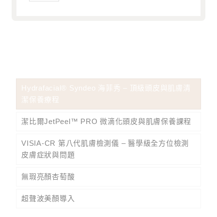
Hydrafacial® Syndeo 海菲秀 – 頂級頭皮與肌膚清
潔保養療程
潔比爾JetPeel™ PRO 微滴化頭皮與肌膚保養課程
VISIA-CR 第八代肌膚檢測儀 – 醫學級全方位檢測
皮膚症狀與問題
無瑕亮顏杏萄酸
超聲波美顏導入