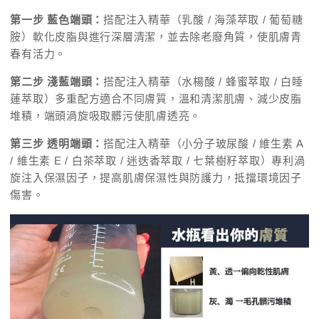
第一步 藍色端頭：
搭配注入精華（乳酸 / 海藻萃取 / 葡萄糖
胺）軟化皮脂與進行深層清潔，並去除老廢角質，使肌膚青
春有活力。
第二步 淺藍端頭：
搭配注入精華（水楊酸 / 蜂蜜萃取 / 白睡
蓮萃取）多重配方適合不同膚質，溫和清潔肌膚、減少皮脂
堆積，端頭渦旋吸取髒污使肌膚透亮。
第三步 透明端頭：
搭配注入精華（小分子玻尿酸 / 維生素 A
/ 維生素 E / 白茶萃取 / 迷迭香萃取 / 七葉樹籽萃取）專利渦
旋注入保濕因子，提高肌膚保濕性與防護力，抵擋環境因子
傷害。