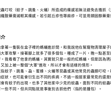
蚊蟲叮咬（蚊子、跳蚤、火蟻）所造成的癢感若無法避免去搔抓（
組織胺藥膏減輕其癢感，若引起丘疹性蕁麻疹，可並用類固醇藥膏
簡介
地拿著一隻裝在盒子裡的螞蟻進診間，和我說他在幫寵物清理屋子
蟻大軍攻擊，接著腳上就多了很多個包，種成了一片，晚一點甚至
行。我看看了他拿的螞蟻，其實就只是一般的紅螞蟻，但是因為琇
又加上被一整個”大軍”進攻，所以才會有這樣的情形。
泛指蚊子、跳蚤、蝨、蜜蜂、火蟻等昆蟲或其他常見的蟲類叮咬，
的症狀，也可能會衍生出不同的疾病，不過一般居家最常見的還是
然會有蚊子的出現，也多了其他家中少見的蚊蟲，面對不同的蚊蟲
有一些不同，但共同點就是事後別去抓他們（指的是腫包）。