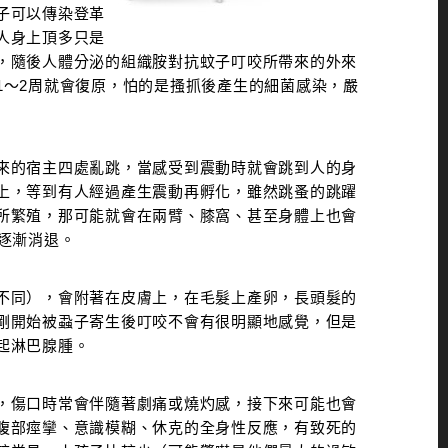
子可以傳染登革
人身上頂多只是
，隨後人體分泌的組織胺對抗蚊子叮咬所帶來的外來
1～2周就會復原，怕的是搔抓後產生的細菌感染，嚴
來的宿主四處亂跳，當感受到震動時就會跳到人的身
上，等到有人經過產生震動再孵化，雖然跳蚤的跳躍
所繁殖，那可能就會在兩臂、膝窩、甚至身體上也會
逐漸消退。
不同），會附著在皮膚上，在毛髮上產卵，長頭髮的
剛開始被蝨子寄生後叮咬不會有很明顯地感覺，但是
起淋巴腺腫。
，傷口時常會伴隨著劇痛或燒灼感，接下來可能也會
腹部痙攣、意識模糊、休克的全身性反應，有致死的