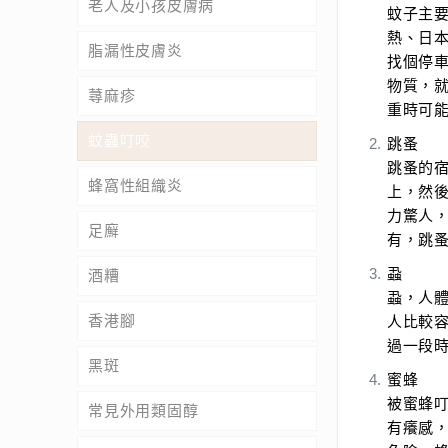
老人及小孩皮膚病
蚊子主
熱、日
脂漏性皮膚炎
找個停
物質，
蕁麻疹
重時可
蚊蟲叮咬
跳蚤
跳蚤的
蜂窩性組織炎
上，然
力驚人
足廯
有，跳
蝨
酒糟
蝨，人
香港腳
人比較
過一段
黑斑
蜜蜂
被蜜蜂
常見外用類固醇
有癢感