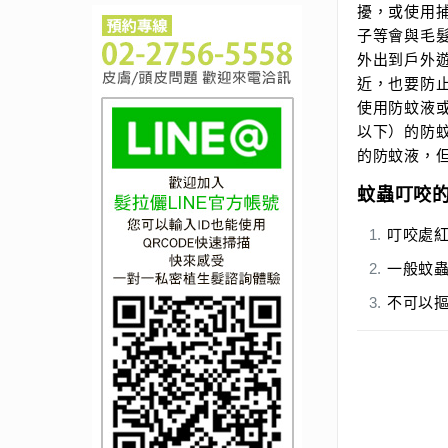
擾，或使用
子等會與毛
外出到戶外
近，也要防
使用防蚊液或
以下）的防
的防蚊液，
蚊蟲叮咬
叮咬處
一般蚊
不可以