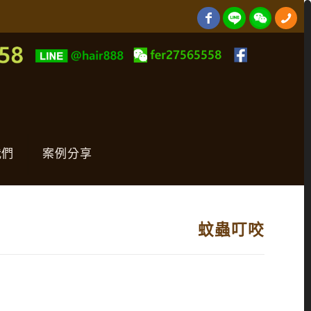
我們
案例分享
蚊蟲叮咬