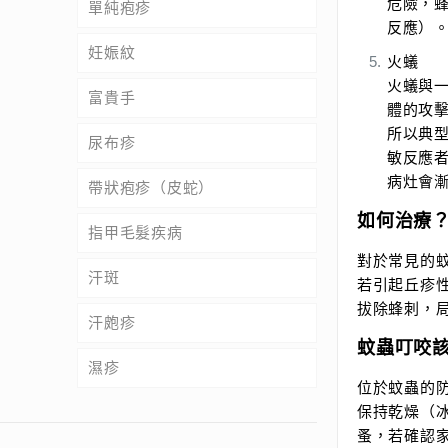
危險，
單純疱疹
反應）
妊娠紋
火蟻
火蟻與
富貴手
體的攻
所以典
尿布疹
敏反應
病灶會
帶狀疱疹（皮蛇）
如何治療
指甲毛髮疾病
對於常見的
汗斑
若引起丘疹
拔除蜂刺，
汗皰疹
蚊蟲叮咬
濕疹
位於蚊蟲的
保持乾燥（
蚤，若確認