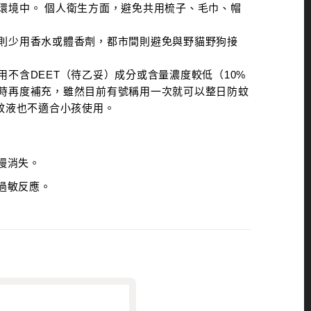
環境中。 個人衛生方面，避免共用梳子、毛巾、帽
則少用香水或體香劑，都市間則避免與野貓野狗接
不含DEET（待乙妥）成分或含量濃度較低（10%
時再度補充，雖然目前有號稱用一次就可以整日防蚊
蚊液也不適合小孩使用。
慢消失。
過敏反應。