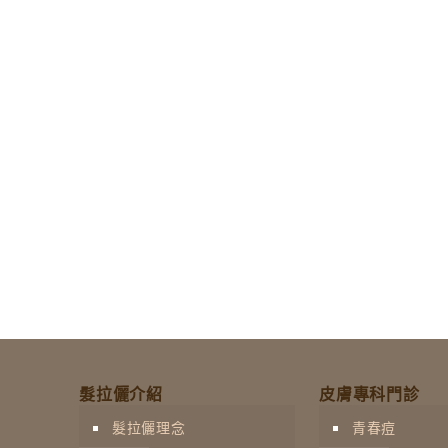
髮拉儷介紹
皮膚專科門診
髮拉儷理念
青春痘