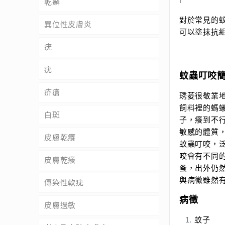
f
乾癬
對於常見的
異位性皮膚炎
可以塗抹抗
疣
疣
蚊蟲叮咬
疥瘡
琇菱很敬業
飼料裡的螞
白斑
子，癢到不
敏感的體質，
皮膚乾癢
蚊蟲叮咬，
咬會有不同
皮膚乾癢
蚤，出外仍
與病徵雖然
傳染性軟疣
病徵
皮膚過敏
蚊子