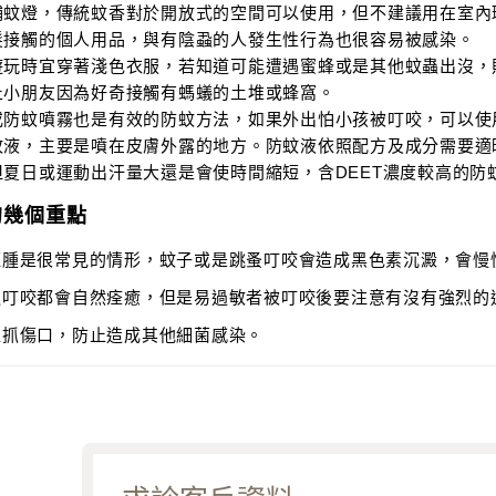
捕蚊燈，傳統蚊香對於開放式的空間可以使用，但不建議用在室內
髮接觸的個人用品，與有陰蝨的人發生性行為也很容易被感染。
遊玩時宜穿著淺色衣服，若知道可能遭遇蜜蜂或是其他蚊蟲出沒，
止小朋友因為好奇接觸有螞蟻的土堆或蜂窩。
防蚊噴霧也是有效的防蚊方法，如果外出怕小孩被叮咬，可以使用
蚊液，主要是噴在皮膚外露的地方。防蚊液依照配方及成分需要適
但夏日或運動出汗量大還是會使時間縮短，含DEET濃度較高的防
的幾個重點
紅腫是很常見的情形，蚊子或是跳蚤叮咬會造成黑色素沉澱，會慢
蟲叮咬都會自然痊癒，但是易過敏者被叮咬後要注意有沒有強烈的
摳抓傷口，防止造成其他細菌感染。