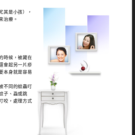
尤其是小孩），
來治療。
的時候，被藏在
還會起另一片疹
菱本身就是容易
被不同的蚊蟲叮
蚊子、蝨或跳
叮咬，處理方式