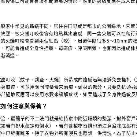
蜂螫後傷口可能會有壞死或潰瘍的情形，嚴重的過敏反應在成人比
。
一般家中常見的螞蟻不同，居住在田野或是都市的公園綠地，棄置
擊效應。被火蟻叮咬後會有灼熱與疼痛感，同一隻火蟻可以在爬行
型的火蟻叮咬會看到兩個紅點（咬），周遭伴隨很多5～10mm的
者，可能會造成全身性搔癢、蕁麻疹、呼吸困難，也有因此造成休克
漸漸消退。
？
蚊蟲叮咬（蚊子、跳蚤、火蟻）所造成的癢感若無法避免去搔抓（
性蕁麻疹，可並用類固醇藥膏來治療。頭蝨的部分，只要洗抗頭蝨
局部過敏反應可以使用冰敷來緩解症狀，如果造成了全身性過敏反
該如何注意與保養？
防治，最簡單的不二法門就是維持家中附近環境的整潔，對外窗戶
冰箱若有排水盤定時倒水），若有養植物習慣也須注意盆栽底盤有
家中已經有跳蚤，除了衣物外所有寢具也應該一併清洗。為了防止