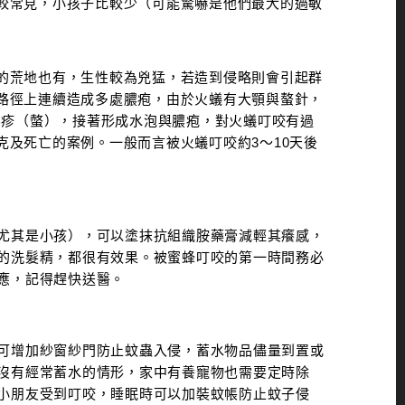
較常見，小孩子比較少（可能驚嚇是他們最大的過敏
的荒地也有，生性較為兇猛，若造到侵略則會引起群
路徑上連續造成多處膿疱，由於火蟻有大顎與螯針，
膨疹（螫），接著形成水泡與膿疱，對火蟻叮咬有過
及死亡的案例。一般而言被火蟻叮咬約3～10天後
尤其是小孩），可以塗抹抗組織胺藥膏減輕其癢感，
的洗髮精，都很有效果。被蜜蜂叮咬的第一時間務必
應，記得趕快送醫。
可增加紗窗紗門防止蚊蟲入侵，蓄水物品儘量到置或
沒有經常蓄水的情形，家中有養寵物也需要定時除
小朋友受到叮咬，睡眠時可以加裝蚊帳防止蚊子侵