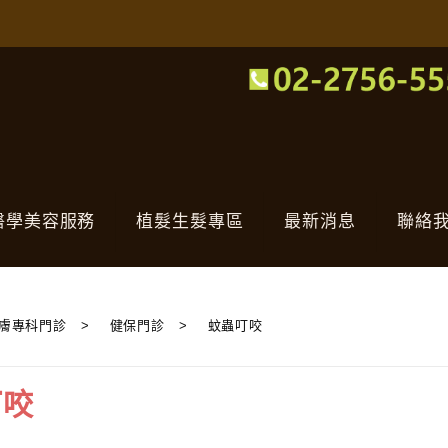
醫學美容服務
植髮生髮專區
最新消息
聯絡
膚專科門診
>
健保門診
>
蚊蟲叮咬
叮咬