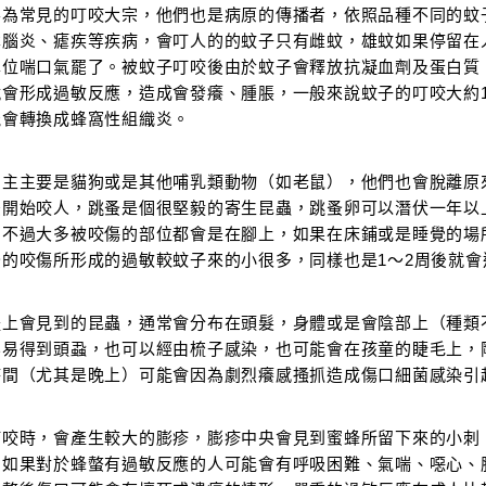
要為常見的叮咬大宗，他們也是病原的傳播者，依照品種不同的蚊
本腦炎、瘧疾等疾病，會叮人的的蚊子只有雌蚊，雄蚊如果停留在
車位喘口氣罷了。被蚊子叮咬後由於蚊子會釋放抗凝血劑及蛋白質
就會形成過敏反應，造成會發癢、腫脹，一般來說蚊子的叮咬大約
能會轉換成蜂窩性組織炎。
宿主主要是貓狗或是其他哺乳類動物（如老鼠），他們也會脫離原
後開始咬人，跳蚤是個很堅毅的寄生昆蟲，跳蚤卵可以潛伏一年以
，不過大多被咬傷的部位都會是在腳上，如果在床鋪或是睡覺的場
蚤的咬傷所形成的過敏較蚊子來的小很多，同樣也是1～2周後就會
體上會見到的昆蟲，通常會分布在頭髮，身體或是會陰部上（種類
容易得到頭蝨，也可以經由梳子感染，也可能會在孩童的睫毛上，
時間（尤其是晚上）可能會因為劇烈癢感搔抓造成傷口細菌感染引
叮咬時，會產生較大的膨疹，膨疹中央會見到蜜蜂所留下來的小刺
，如果對於蜂螫有過敏反應的人可能會有呼吸困難、氣喘、噁心、