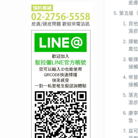
皮
第五級
貝他
濕
撲敏
異
敏撲
接
帝普
接
落克
濕疹
康寧
急
益