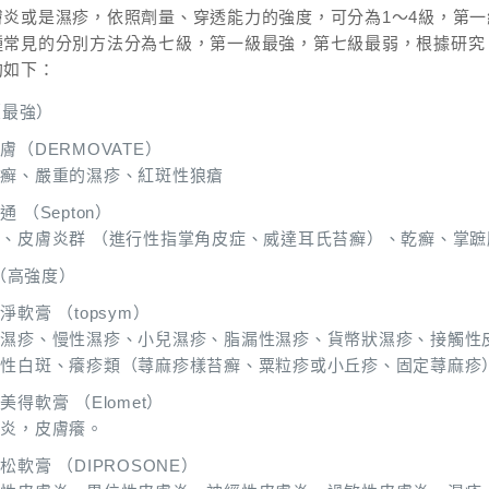
膚炎或是濕疹，依照劑量、穿透能力的強度，可分為1～4級，第
種常見的分別方法分為七級，第一級最強，第七級最弱，根據研究
約如下：
（最強）
膚（DERMOVATE）
皮癬、嚴重的濕疹、紅斑性狼瘡
通 （Septon）
、皮膚炎群 （進行性指掌角皮症、威達耳氏苔癬）、乾癬、掌
（高強度）
淨軟膏 （topsym）
性濕疹、慢性濕疹、小兒濕疹、脂漏性濕疹、貨幣狀濕疹、接觸性
常性白斑、癢疹類（蕁麻疹樣苔癬、粟粒疹或小丘疹、固定蕁麻疹
美得軟膏 （Elomet）
膚炎，皮膚癢。
松軟膏 （DIPROSONE）