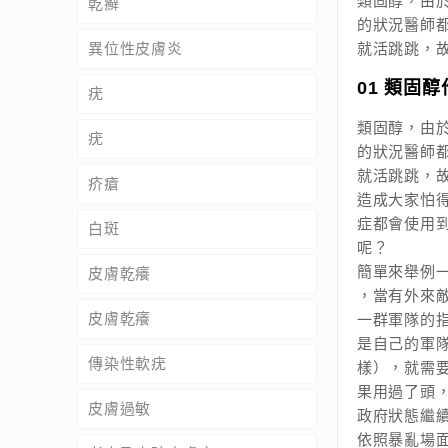
類固醇，由
乾癬
的狀況醫師
就活跳跳，故
異位性皮膚炎
01 類固
疣
類固醇，由
疣
的狀況醫師
就活跳跳，
疥瘡
造成大家怕
症都會使用
白斑
呢？
簡單來舉例
皮膚乾癢
，當有外來
皮膚乾癢
一群軍隊的
是自己的軍
傳染性軟疣
樣），就需
果用過了頭
皮膚過敏
政府狀態繼
依照暴亂場