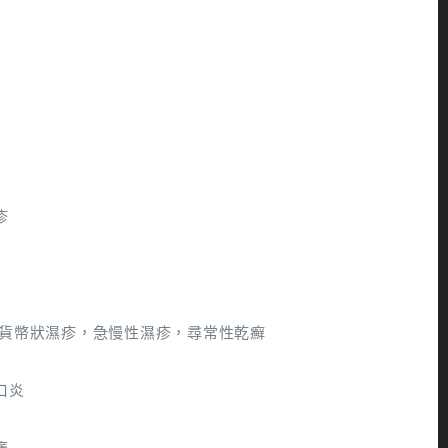
疹
 貨幣狀濕疹，急慢性濕疹，尋常性乾癬
口炎