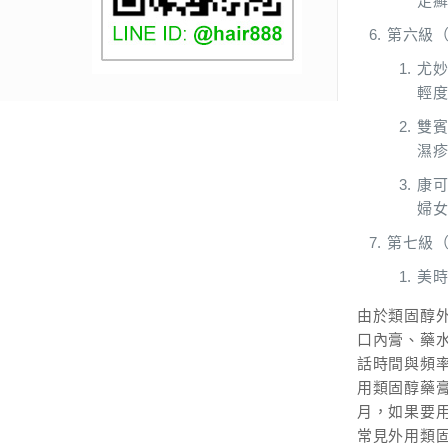
足
第六級
尤妙
輕
雙賓
濕
康可
婦女
第七級
美時
由於類固醇
口內膏、藥
話時間與頻
用類固醇藥
月，如果要
常見外用類