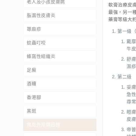
老人及小孩皮膚病
軟膏治療皮
最強，另一
脂漏性皮膚炎
藥膏等級大
蕁麻疹
第一級
戴摩
蚊蟲叮咬
牛
蜂窩性組織炎
舒膚
濕疹
足廯
第二級 
酒糟
妥膚
急
香港腳
尋
黑斑
皚膚
皮
常見外用類固醇
帝普