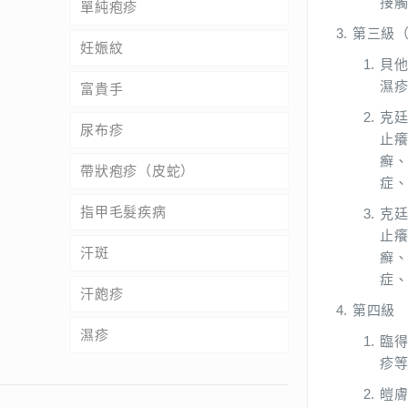
接
單純疱疹
第三級
妊娠紋
貝他
濕
富貴手
克廷
尿布疹
止癢
癬
帶狀疱疹（皮蛇）
症
指甲毛髮疾病
克廷
止癢
汗斑
癬
症
汗皰疹
第四級 
濕疹
臨得
疹
皚膚