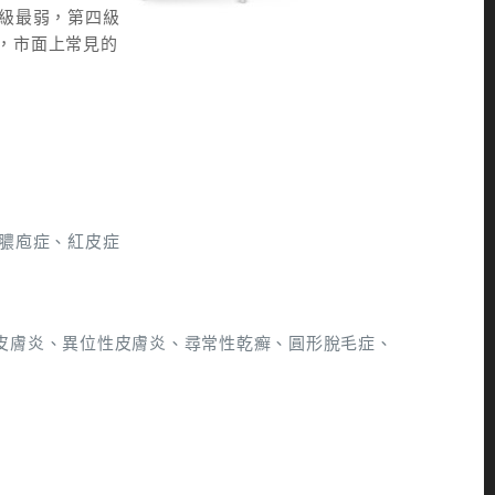
一級最弱，第四級
，市面上常見的
蹠膿庖症、紅皮症
皮膚炎、異位性皮膚炎、尋常性乾癬、圓形脫毛症、
）