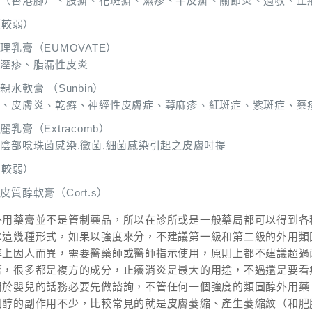
癬（香港腳）、股癬、花斑癬、濕疹、牛皮癬、關節炎、過敏、止
（較弱）
理乳膏（EUMOVATE）
度溼疹、脂漏性皮炎
親水軟膏 （Sunbin）
疹、皮膚炎、乾癬、神經性皮膚症、蕁麻疹、紅斑症、紫斑症、藥
麗乳膏（Extracomb）
陰部唸珠菌感染,黴菌,細菌感染引起之皮膚吋提
（較弱）
皮質醇軟膏（Cort.s）
外用藥膏並不是管制藥品，所以在診所或是一般藥局都可以得到各
水這幾種形式，如果以強度來分，不建議第一級和第二級的外用類
率上因人而異，需要醫藥師或醫師指示使用，原則上都不建議超過
膏，很多都是複方的成分，止癢消炎是最大的用途，不過還是要看
用於嬰兒的話務必要先做諮詢，不管任何一個強度的類固醇外用藥
固醇的副作用不少，比較常見的就是皮膚萎縮、產生萎縮紋（和肥胖