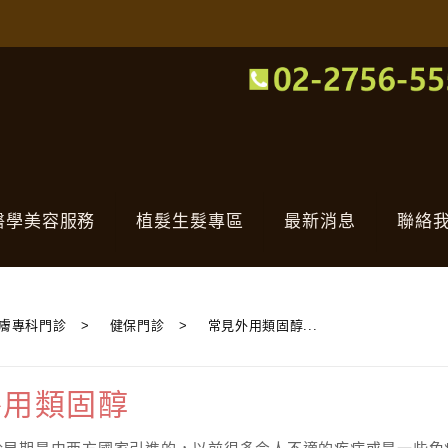
醫學美容服務
植髮生髮專區
最新消息
聯絡
膚專科門診
>
健保門診
>
常見外用類固醇...
外用類固醇