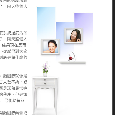
疫系統過度活躍
了，隔天整個人
疫系統過度活躍
了，隔天整個人
，結果現在反而
小從感冒到大癌
到底是做什麼的
，類固醇就像是
官人數不夠，或
西足球熱最常這
點秩序，但是如
… 最後趁著無
開類固醇藥膏或