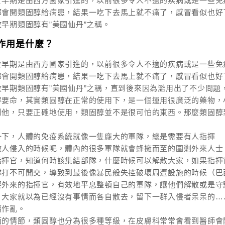
於早期是由西方國家引進的，以前很多令人不適的疾病或是一些免
都會開類固醇給病患，結果一吃下去馬上就不痛了，感冒看似也好
早期類固醇有”美國仙丹”之稱。
醇作用是什麼？
於早期是由西方國家引進的，以前很多令人不適的疾病或是一些免
都會開類固醇給病患，結果一吃下去馬上就不痛了，感冒看似也好
故早期類固醇有”美國仙丹”之稱，直到後來因為濫用出了不少問題
得要命，其實類固醇在正常的使用下，是一個運用很廣泛的藥物，
到他，只要正確地使用，類固醇並不是很可怕的東西。那麼類固醇
一下，人體的免疫系統就像一隻龐大的軍隊，總是需要有人指揮
敵人侵入的時候呢，體內的很多軍隊就會蜂擁而至的圍剿外來人士
指揮官，知道何時該集結部隊，什麼時候可以解散大家，如果指揮
隊打不可開交，導致到最後像暴民般失控破壞周遭設施的時候（巴
要外來的指揮官，有效地平息整頓自己的軍隊，讓他們解散或是守
，大家就以為已經沒有事情而各自散去，留下一群入侵者呆呆的…
續作亂。
面的情節，類固醇也分為很多種等級，在皮膚科常常會看到醫師會