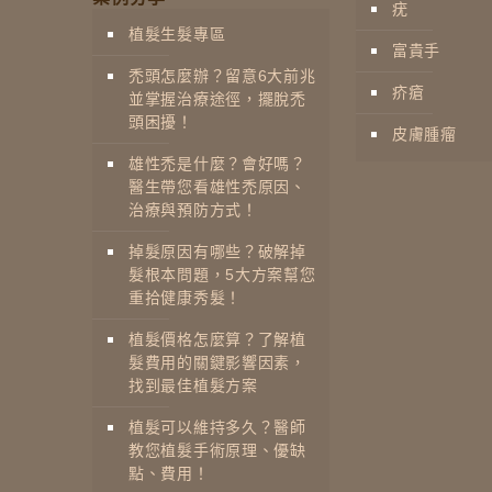
疣
植髮生髮專區
富貴手
禿頭怎麼辦？留意6大前兆
疥瘡
並掌握治療途徑，擺脫禿
頭困擾！
皮膚腫瘤
雄性禿是什麼？會好嗎？
醫生帶您看雄性禿原因、
治療與預防方式！
掉髮原因有哪些？破解掉
髮根本問題，5大方案幫您
重拾健康秀髮！
植髮價格怎麼算？了解植
髮費用的關鍵影響因素，
找到最佳植髮方案
植髮可以維持多久？醫師
教您植髮手術原理、優缺
點、費用！