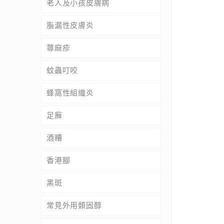
老人及小孩皮膚病
脂漏性皮膚炎
蕁麻疹
蚊蟲叮咬
蜂窩性組織炎
足廯
酒糟
香港腳
黑斑
常見外用類固醇