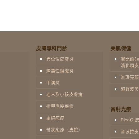
皮膚專科門診
美肌保健
異位性皮膚炎
潔比爾Jet
滴化頭皮
蜂窩性組織炎
無瑕亮顏
甲溝炎
超聲波美
老人及小孩皮膚病
指甲毛髮疾病
雷射光療
單純疱疹
PicoQ
帶狀疱疹（皮蛇）
音波拉皮