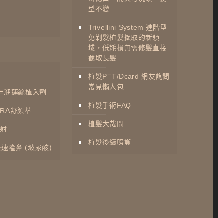
型不變
Trivellini System 進階型
免剃髮植髮擷取的新領
域，低耗損無需修髮直接
截取長髮
植髮PTT/Dcard 網友詢問
常見懶人包
NSE洢蓮絲植入劑
植髮手術FAQ
TRA舒顏萃
植髮大哉問
射
植髮後續照護
快速隆鼻 (玻尿酸)