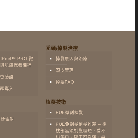
禿頭/掉髮治療
Peel™ PRO 微
掉髮原因與治療
與肌膚保養課程
頭皮管理
杏萄酸
掉髮FAQ
顏導入
植髮技術
FUE微創植髮
 皮秒雷射
FUE免剃髮植髮推薦 – 後
枕部無須剃髮理短、看不
出傷口、隔天可洗頭、髮