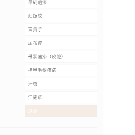
單純疱疹
妊娠紋
富貴手
尿布疹
帶狀疱疹（皮蛇）
指甲毛髮疾病
汗斑
汗皰疹
濕疹