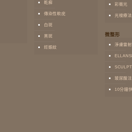
乾癬
彩衝光
傳染性軟疣
光梭療法
白斑
微整形
黑斑
淨膚雷射
妊娠紋
ELLA
SCULP
玻尿酸注
10分鐘