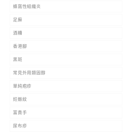
蜂窩性組織炎
足廯
酒糟
香港腳
黑斑
常見外用類固醇
單純疱疹
妊娠紋
富貴手
尿布疹