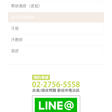
帶狀疱疹（皮蛇）
指甲毛髮疾病
汗斑
汗皰疹
濕疹