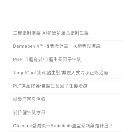
三機雷射健髮-AI參數多波長雷射生髮
Dermapen 4™ 得美微針筆一次療程就有感
PRP 自體育髮/自體生長因子生髮
TargetCool 疼就酷生髮/非侵入式冷凍止疼治療
PLT凍晶修護/自體生長因子生髮治療
掉髮原因與治療
髮拉儷生髮療程
Olumiant愛滅炎－Baricitinib圓型禿新藥是什麼？