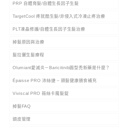
PRP 自體育髮/自體生長因子生髮
TargetCool 疼就酷生髮/非侵入式冷凍止疼治療
PLT凍晶修護/自體生長因子生髮治療
掉髮原因與治療
髮拉儷生髮療程
Olumiant愛滅炎－Baricitinib圓型禿新藥是什麼？
Épaisse PRO 沛絲捷 – 頭髮健康膳食補充
Viviscal PRO 薇絲卡魔髮錠
掉髮FAQ
頭皮管理