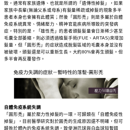
致，通常有家族遺傳、也就是所謂的「遺傳性掉髮」，如果
家族中長輩(無論父系或母系)有髮量稀疏或掉髮的現象多半
患者本身也會擁有此體質；然後「圓形禿」則是多屬於自體
免疫系統異常、情緒壓力、精神官能疾病所導致的突發病
症，特別的是，「雄性禿」的患者頭髮髮量會日漸稀少甚至
毛囊全部萎縮，則必須透過植髮手術(FUE、ARTAS)來增加
髮量，但「圓形禿」的症狀造成脫髮區域的毛囊本身並沒有
被破壞，頭髮還是可以重新生長。大約80%會再生頭髮。但
多半會再反覆發作。
自體免疫系統失調
「圓形禿」屬於壓力性掉髮的一環，可歸類在「自體免疫性
掉髮」，目前醫學研究對於圓禿的生成原因還不明確，但可
歸咎於體內的免疫系統失調，致使淋巴球與白血球短暫錯