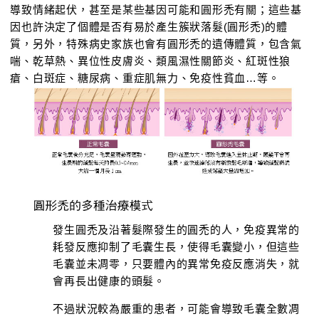
導致情緒起伏，甚至是某些基因可能和圓形禿有關；這些基
因也許決定了個體是否有易於產生簇狀落髮(圓形禿)的體
質，另外，特殊病史家族也會有圓形禿的遺傳體質，包含氣
喘、乾草熱、異位性皮膚炎、類風濕性關節炎、紅斑性狼
瘡、白斑症、糖尿病、重症肌無力、免疫性貧血…等。
發生圓禿及沿著髮際發生的圓禿的人，免疫異常的
耗發反應抑制了毛囊生長，使得毛囊變小，但這些
毛囊並未凋零，只要體內的異常免疫反應消失，就
會再長出健康的頭髮。
不過狀況較為嚴重的患者，可能會導致毛囊全數凋