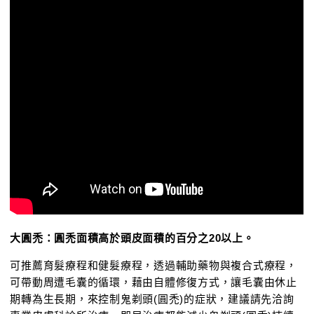
大圓禿：圓禿面積高於頭皮面積的百分之20以上。
可推薦育髮療程和健髮療程，透過輔助藥物與複合式療程，
可帶動周遭毛囊的循環，藉由自體修復方式，讓毛囊由休止
期轉為生長期，來控制鬼剃頭(圓禿)的症狀，建議請先洽詢