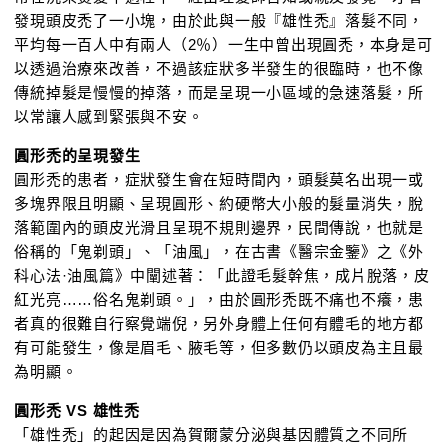
發現頭皮禿了一小塊，由於此與一般『雄性禿』落髮不同，
平均每一百人中有兩人（2％）一生中曾出現圓禿，本身是可
以透過治療來改善，不過該症狀多半發生的很臨時，也不像
傳統掉髮是慢慢的掉落，而是呈現一小區域的急速落髮，所
以常讓人感到緊張與不安。
圓形禿的呈現發生
圓形禿的患者，症狀發生會在短時間內，頭髮莫名出現一或
多塊界限且明顯、呈現圓形、約硬幣大小般的髮量消失，脫
落範圍內的頭皮光滑且呈現不規則邊界，民間傳說，也就是
俗稱的「鬼剃頭」、「油風」，在古書《醫宗金鑒》之《外
科心法·油風篇》中闡述著：「此證毛髮幹焦，成片脫落，皮
紅光亮……俗名鬼剃頭。」，由於圓形禿既不痛也不癢，患
者真的很難自行察覺端倪，另外身體上任何有體毛的地方都
有可能發生，像是眉毛、腋毛等，但多數仍以頭皮為主且最
為明顯。
圓形禿 VS 雄性禿
「雄性禿」的起因是因為賀爾蒙分泌與基因體質之不同所