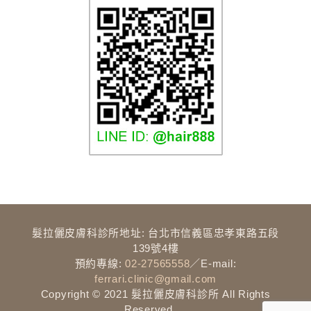
髮拉儷介紹
髮拉儷皮膚科診所地址: 台北市信義區忠孝東路五段
髮拉儷理念
139號4樓
預約專線:
02-27565558
／E-mail:
團隊介紹
ferrari.clinic@gmail.com
Copyright © 2021 髮拉儷皮膚科診所 All Rights
診所環境
Reserved.