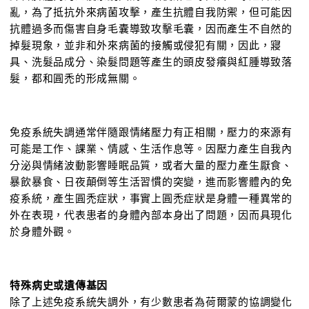
亂，為了抵抗外來病菌攻擊，產生抗體自我防禦，但可能因
抗體過多而傷害自身毛囊導致攻擊毛囊，因而產生不自然的
掉髮現象，並非和外來病菌的接觸或侵犯有關，因此，寢
具、洗髮品成分、染髮問題等產生的頭皮發癢與紅腫導致落
髮，都和圓禿的形成無關。
免疫系統失調通常伴隨跟情緒壓力有正相關，壓力的來源有
可能是工作、課業、情感、生活作息等。因壓力產生自我內
分泌與情緒波動影響睡眠品質，或者大量的壓力產生厭食、
暴飲暴食、日夜顛倒等生活習慣的突變，進而影響體內的免
疫系統，產生圓禿症狀，事實上圓禿症狀是身體一種異常的
外在表現，代表患者的身體內部本身出了問題，因而具現化
於身體外觀。
特殊病史或遺傳基因
除了上述免疫系統失調外，有少數患者為荷爾蒙的協調變化