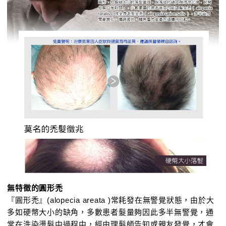
無特徵的圓形禿
『圓形禿』(alopecia areata )常耗發在無警覺狀態，由於大
多如硬幣大小的缺角，多數患者髮量夠因此多半無警覺，通
常在洗染燙髮中過程中，經由理髮師告知或親友發覺，才會