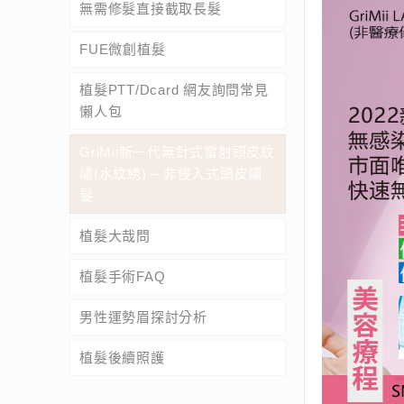
無需修髮直接截取長髮
FUE微創植髮
植髮PTT/Dcard 網友詢問常見
懶人包
GriMii新一代無針式雷射頭皮紋
繡(水紋綉) – 非侵入式頭皮繡
髮
植髮大哉問
植髮手術FAQ
男性運勢眉探討分析
植髮後續照護