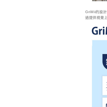
GriMii
過提供視覺