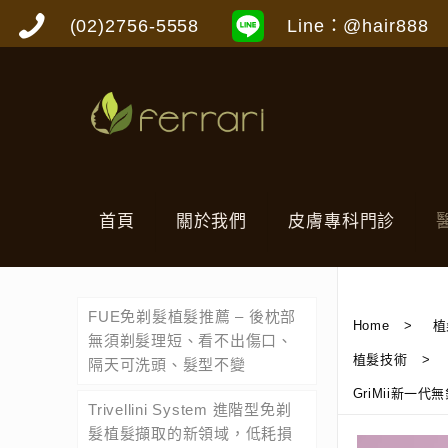
(02)2756-5558
Line：@hair888
首頁
關於我們
皮膚專科門診
FUE免剃髮植髮推薦 – 後枕部
Home
>
植
無須剃髮理短、看不出傷口、
植髮技術
>
隔天可洗頭、髮型不變
GriMii新一代
Trivellini System 進階型免剃
髮植髮擷取的新領域，低耗損