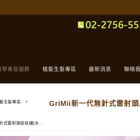
醫學美容服務
植髮生髮專區
最新消息
聯絡
髮生髮專區
>
GriMii新一代無針式雷射
無針式雷射頭皮紋繡(水...