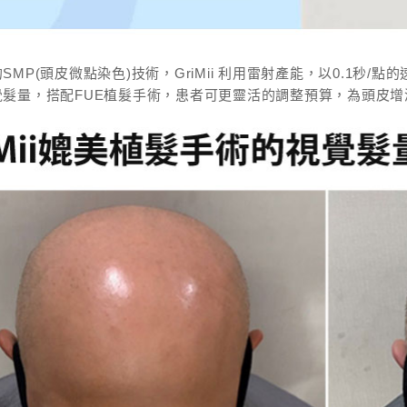
SMP(頭皮微點染色)技術，GriMii 利用雷射產能，以0.1秒/點
覺髮量，搭配FUE植髮手術，患者可更靈活的調整預算，為頭皮增