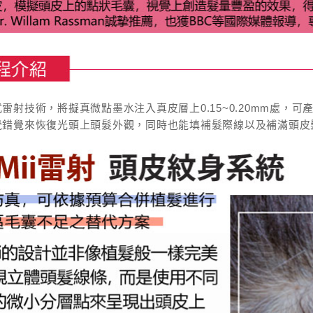
雷射技術，將擬真微點墨水注入真皮層上0.15~0.20mm處，可產生
覺錯覺來恢復光頭上頭髮外觀，同時也能填補髮際線以及補滿頭皮