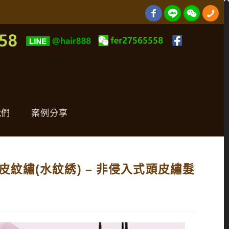
我們
案例分享
頭皮紋繡(水紋綉) – 非侵入式頭皮繡髮