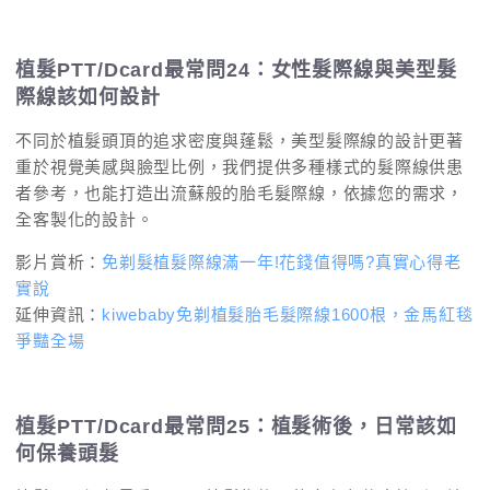
植髮PTT/Dcard最常問24：女性髮際線與美型髮
際線該如何設計
不同於植髮頭頂的追求密度與蓬鬆，美型髮際線的設計更著
重於視覺美感與臉型比例，我們提供多種樣式的髮際線供患
者參考，也能打造出流蘇般的胎毛髮際線，依據您的需求，
全客製化的設計。
影片賞析：
免剃髮植髮際線滿一年!花錢值得嗎?真實心得老
實說
延伸資訊：
kiwebaby免剃植髮胎毛髮際線1600根，金馬紅毯
爭豔全場
植髮PTT/Dcard最常問25：植髮術後，日常該如
何保養頭髮