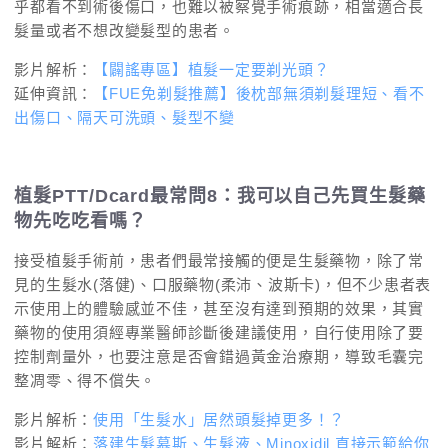
乎都看不到術後傷口，也難以被察覺手術痕跡，相當適合長
髮量或者不想改變髮型的患者。
影片解析：
【闢謠專區】植髮一定要剃光頭？
延伸資訊：
【FUE免剃髮推薦】後枕部無須剃髮理短、看不
出傷口、隔天可洗頭、髮型不變
植髮PTT/Dcard最常問8：我可以自己先買生髮藥
物先吃吃看嗎？
接受植髮手術前，患者們最常接觸的便是生髮藥物，除了常
見的生髮水(落健)、口服藥物(柔沛、波斯卡)，但不少患者表
示使用上的體驗感並不佳，甚至沒有達到預期的效果，其實
藥物的使用須經專業醫師診斷後建議使用，自行使用除了要
控制劑量外，也要注意是否會錯過黃金治療期，導致毛囊完
整凋零、得不償失。
影片解析：
使用「生髮水」居然頭髮掉更多！？
影片解析：
落建生髮慕斯、生髮液、Minoxidil 直接示範給你