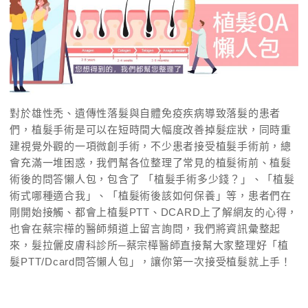
對於雄性禿、遺傳性落髮與自體免疫疾病導致落髮的患者
們，植髮手術是可以在短時間大幅度改善掉髮症狀，同時重
建視覺外觀的一項微創手術，不少患者接受植髮手術前，總
會充滿一堆困惑，我們幫各位整理了常見的植髮術前、植髮
術後的問答懶人包，包含了 「植髮手術多少錢？」、「植髮
術式哪種適合我」、「植髮術後該如何保養」等，患者們在
剛開始接觸、都會上植髮PTT、DCARD上了解網友的心得，
也會在蔡宗樺的醫師頻道上留言詢問，我們將資訊彙整起
來，髮拉儷皮膚科診所─蔡宗樺醫師直接幫大家整理好「植
髮PTT/Dcard問答懶人包」，讓你第一次接受植髮就上手！