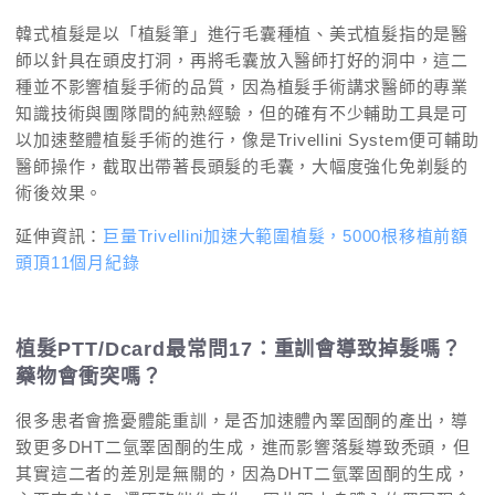
韓式植髮是以「植髮筆」進行毛囊種植、美式植髮指的是醫
師以針具在頭皮打洞，再將毛囊放入醫師打好的洞中，這二
種並不影響植髮手術的品質，因為植髮手術講求醫師的專業
知識技術與團隊間的純熟經驗，但的確有不少輔助工具是可
以加速整體植髮手術的進行，像是Trivellini System便可輔助
醫師操作，截取出帶著長頭髮的毛囊，大幅度強化免剃髮的
術後效果。
延伸資訊：
巨量Trivellini加速大範圍植髮，5000根移植前額
頭頂11個月紀錄
植髮PTT/Dcard最常問17：重訓會導致掉髮嗎？
藥物會衝突嗎？
很多患者會擔憂體能重訓，是否加速體內睪固酮的產出，導
致更多DHT二氫睪固酮的生成，進而影響落髮導致禿頭，但
其實這二者的差別是無關的，因為DHT二氫睪固酮的生成，