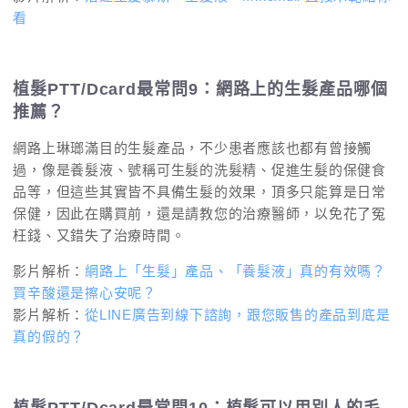
看
植髮PTT/Dcard最常問9：網路上的生髮產品哪個
推薦？
網路上琳瑯滿目的生髮產品，不少患者應該也都有曾接觸
過，像是養髮液、號稱可生髮的洗髮精、促進生髮的保健食
品等，但這些其實皆不具備生髮的效果，頂多只能算是日常
保健，因此在購買前，還是請教您的治療醫師，以免花了冤
枉錢、又錯失了治療時間。
影片解析：
網路上「生髮」產品、「養髮液」真的有效嗎？
買辛酸還是擦心安呢？
影片解析：
從LINE廣告到線下諮詢，跟您販售的產品到底是
真的假的？
植髮PTT/Dcard最常問10：植髮可以用別人的毛