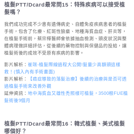
植髮PTT/Dcard最常問15：特殊疾病可以接受植
髮嗎？
我們成功完成不少患有遺傳病史、自體免疫疾病患者的植髮
手術，包含了化療、紅斑性狼瘡、地種海貧血症、肝炎等，
在植髮手術前，蔡宗樺醫師會依據抽血檢測、頭皮狀況與整
體病理做詳細評估，從後續的藥物控制與保健品的投給，讓
植髮術後的成效不受原有疾病的影響。
影片解析：
崔咪-植髮際線過程大公開!髮量少高額頭這樣
救！(慎入內有手術畫面)
影片解析：
【癌症導致的落髮治療】後續的治療與是否可透
過植髮手術來改善外觀
延伸資訊：
地中海貧血又雄性禿照樣可植髮，3500根FUE植
髮術後9個月
植髮PTT/Dcard最常問16：韓式植髮、美式植髮
哪個好？