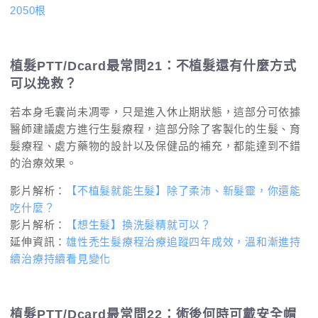
2050根
植髮PTT/Dcard最常問21：不植髮還有什麼方式
可以挽救？
若本身毛囊尚未凋零，只是進入休止期狀態，這部分可依據
醫師建議處方進行生髮療程，這部分除了客製化的生髮、育
髮療程、處方藥物的設計以及保健品的補充，都能達到不錯
的治療效果。
影片解析：
【不植髮就能生髮】除了柔沛、新髮靈，你還能
吃什麼？
影片解析：
【想生髮】換洗髮精就可以？
延伸資訊：
雄性禿生髮療程治療追蹤四年成效，溫和漸進持
續治療持續看見變化
植髮PTT/Dcard最常問22：術後何時可戴安全帽