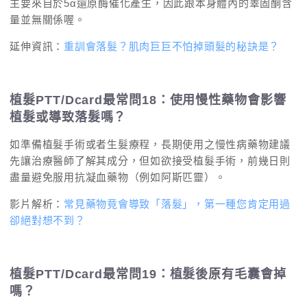
主要來自於5α還原酶催化產生，因此跟本身體內的睪固酮含
量並無關係喔。
延伸資訊：
重訓會落髮？肌肉巨巨不怕掉頭髮的秘訣是？
植髮PTT/Dcard最常問18：使用慢性藥物會影響
植髮或導致落髮嗎？
如準備植髮手術或者生髮療程，長期使用之慢性病藥物建議
先讓治療醫師了解其成分，但如欲接受植髮手術，前幾日則
盡量避免服用抗凝血藥物（例如阿斯匹靈）。
影片解析：
常見藥物竟會導致「落髮」，第一種您肯定用過
卻絕對想不到？
植髮PTT/Dcard最常問19：植髮後原有毛囊會掉
嗎？