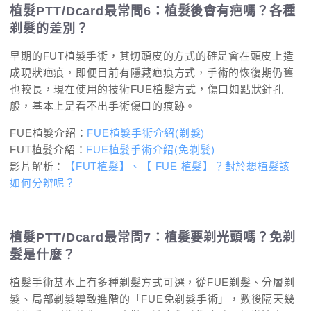
植髮PTT/Dcard最常問6：植髮後會有疤嗎？各種
剃髮的差別？
早期的FUT植髮手術，其切頭皮的方式的確是會在頭皮上造
成現狀疤痕，即便目前有隱藏疤痕方式，手術的恢復期仍舊
也較長，現在使用的技術FUE植髮方式，傷口如點狀針孔
般，基本上是看不出手術傷口的痕跡。
FUE植髮介紹：
FUE植髮手術介紹(剃髮)
FUT植髮介紹：
FUE植髮手術介紹(免剃髮)
影片解析：
【FUT植髮】、【 FUE 植髮】？對於想植髮該
如何分辨呢？
植髮PTT/Dcard最常問7：植髮要剃光頭嗎？免剃
髮是什麼？
植髮手術基本上有多種剃髮方式可選，從FUE剃髮、分層剃
髮、局部剃髮導致進階的「FUE免剃髮手術」，數後隔天幾