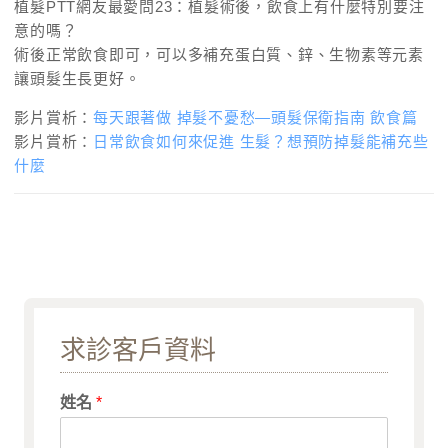
植髮PTT網友最愛問23：植髮術後，飲食上有什麼特別要注
意的嗎？
術後正常飲食即可，可以多補充蛋白質、鋅、生物素等元素
讓頭髮生長更好。
影片賞析：
每天跟著做 掉髮不憂愁—頭髮保衛指南 飲食篇
影片賞析：
日常飲食如何來促進 生髮？想預防掉髮能補充些
什麼
求診客戶資料
姓名
*