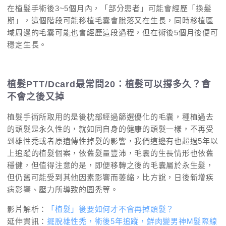
在植髮手術後3~5個月內，「部分患者」可能會經歷「換髮
期」，這個階段可能移植毛囊會脫落又在生長，同時移植區
域周邊的毛囊可能也會經歷這段過程，但在術後5個月後便可
穩定生長。
植髮PTT/Dcard最常問20：植髮可以撐多久？會
不會之後又掉
植髮手術所取用的是後枕部經過篩選優化的毛囊，種植過去
的頭髮是永久性的，就如同自身的健康的頭髮一樣，不再受
到雄性禿或者原遺傳性掉髮的影響，我們這邊有也超過5年以
上追蹤的植髮個案，依舊髮量豐沛，毛囊的生長情形也依舊
穩健，但值得注意的是，即便移轉之後的毛囊屬於永生髮，
但仍舊可能受到其他因素影響而萎縮，比方說，日後新增疾
病影響、壓力所導致的圓禿等。
影片解析：
「植髮」後要如何才不會再掉頭髮？
延伸資訊：
擺脫雄性禿，術後5年追蹤，鮮肉變男神M髮際線