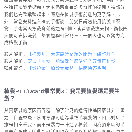
雖然醫師在現場親自諮詢大約須20~40分鐘左右的時間，但
在進行植髮手術前，大家仍舊會有許多奇怪的疑問，這部分
我們也完整彙整起來，讓您在植髮手術前能夠更了解，此
外，當您安排進入植髮手術後，前幾日請勿使用抗凝血藥
物、手術當天穿戴寬鬆的連帽T恤、或者佩戴漁夫帽，術後隔
天便可安排洗髮，整個過程相當簡單，一個人也可以獨力完
成植髮手術。
影片解析：
【植髮前】大家最常問題的問題，總整理？
影片解析：
要去「植髮」前該做什麼準備？弄懂再植髮
延伸資訊：
【髮拉儷】植髮大哉問｜快問快答系列
植髮PTT/Dcard最常問3：我是要植髮還是要生
髮？
其實落髮的原因百百種，除了常見的遺傳性基因落髮外，壓
力、自體免疫、疾病等都可能為導致毛囊萎縮，因此對症治
療是相當重要，而不是暴力一昧追求植髮，因為捐贈區的毛
囊是有限的，因此如何活用現存毛囊以及確認毛囊是否凋零