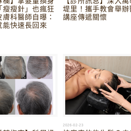
專欄】拿髮量換身
【診所訊息】深入萬
「瘦瘦針」也瘋狂
堤里！攜手教會舉辦
皮膚科醫師自曝：
講座傳遞關懷
就能快速長回來
2026-02-23