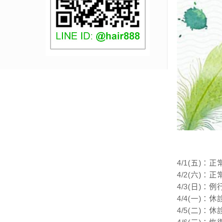
4/1(五)：
4/2(六)：
4/3(日)：
4/4(一)：休
4/5(二)：休