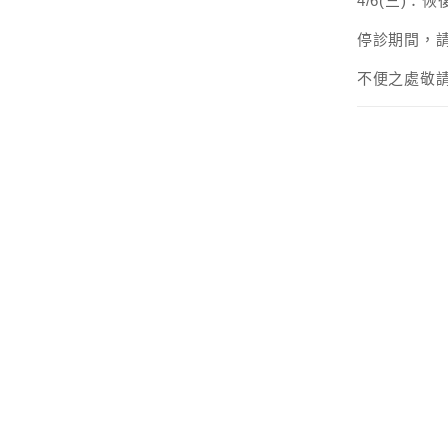
4/6(三)：
停診期間，請多
不便之處敬