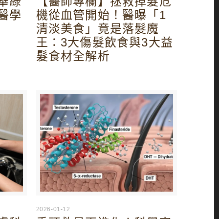
華綠
【醫師專欄】拯救掉髮危
醫學
機從血管開始！醫曝「1
清淡美食」竟是落髮魔
王：3大傷髮飲食與3大益
髮食材全解析
2026-01-12