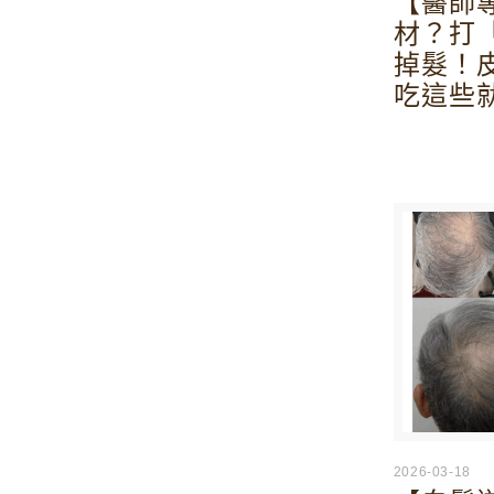
【醫師
材？打
掉髮！
吃這些
2026-03-18