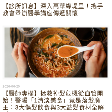
【診所訊息】深入萬華綠堤里！攜手
教會舉辦醫學講座傳遞關懷
2026-06-20
【醫師專欄】拯救掉髮危機從血管開
始！醫曝「1清淡美食」竟是落髮魔
王：3大傷髮飲食與3大益髮食材全解