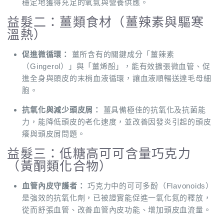
穩定地獲得充足的氧氣與營養供應。
益髮二：薑類食材（薑辣素與驅寒
溫熱）
促進微循環：
薑所含有的關鍵成分「薑辣素
（Gingerol）」與「薑烯酚」，能有效擴張微血管、促
進全身與頭皮的末梢血液循環，讓血液順暢送達毛母細
胞。
抗氧化與減少頭皮屑：
薑具備極佳的抗氧化及抗菌能
力，能降低頭皮的老化速度，並改善因發炎引起的頭皮
癢與頭皮屑問題。
益髮三：低糖高可可含量巧克力
（黃酮類化合物）
血管內皮守護者：
巧克力中的可可多酚（Flavonoids）
是強效的抗氧化劑，已被證實能促進一氧化氮的釋放，
從而舒張血管、改善血管內皮功能、增加頭皮血流量。