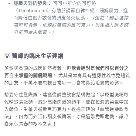
舒壓與對抗發炎：
可可中所含的可可鹼
（Theobromine）有助於調節自律神經、緩解壓力，進
而降低由壓力誘發的頭皮發炎反應。
（備註：務必選擇
高可可含量、低糖或無糖的黑巧克力，以免攝入過多糖
分反而本末倒置。）
💡 醫師的臨床生活建議
落髮與禿頭的成因雖然複雜，但
飲食絕對是我們可以百分之
百自主掌握的關鍵戰場。
尤其是本身具有遺傳性雄性禿體質
的朋友，千萬不要忽視日常每一口食物帶給毛囊的影響。
想要守住髮際線，建議從調整飲食結構做起：以原型澱粉取
代精緻烏龍麵、減少高脂肉類的頻率，並在每週的菜單中加
入鯖魚、生薑與適量黑巧克力。透過正確的「血管逆齡飲食
法」，由內而外活化頭皮微循環，才是遠離禿頭危機、讓毛
囊永保青春的根本之道！