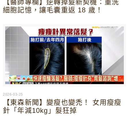
【醫師專欄】逆轉掉髮新契機：重洗
細胞記憶，讓毛囊重返 18 歲！
2026-03-25
【東森新聞】變瘦也變禿！ 女用瘦瘦
針「年減10kg」髮狂掉