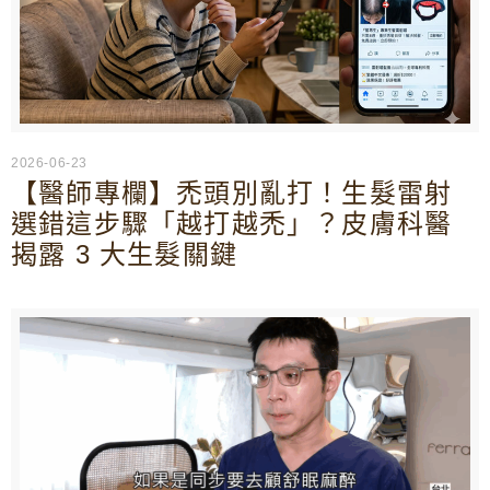
2026-06-23
【醫師專欄】禿頭別亂打！生髮雷射
選錯這步驟「越打越禿」？皮膚科醫
揭露 3 大生髮關鍵