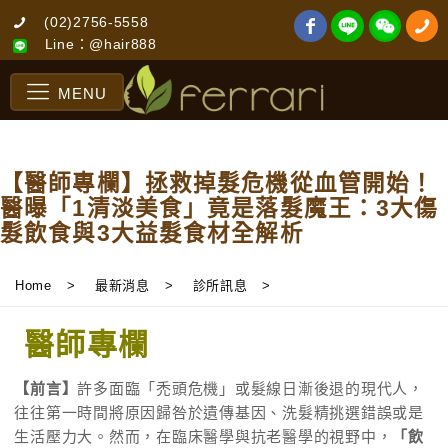
(02)2756-5558
Line：@hair888
MENU
【醫師專欄】拯救掉髮危機從血管開始！
醫曝「1清淡美食」竟是落髮魔王：3大傷
髮飲食與3大益髮食材全解析
Home
>
最新消息
>
診所訊息
>
醫師專欄
【前言】
許多面臨「禿頭危機」或髮線日漸後退的現代人，
往往第一時間將原因歸咎於遺傳基因、洗髮精挑選錯誤或是
生活壓力大。然而，在臨床醫學與抗老醫學的視野中，
「飲