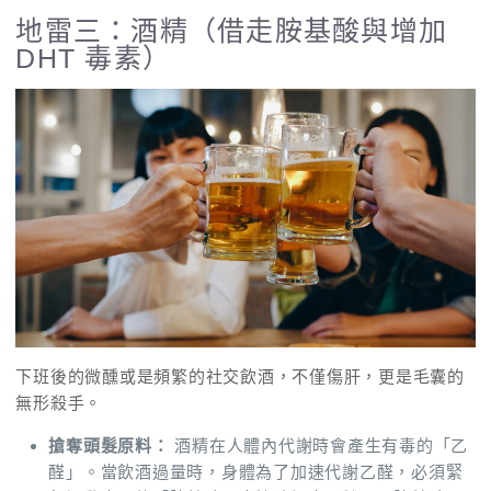
地雷三：酒精（借走胺基酸與增加
DHT 毒素）
下班後的微醺或是頻繁的社交飲酒，不僅傷肝，更是毛囊的
無形殺手。
搶奪頭髮原料：
酒精在人體內代謝時會產生有毒的「乙
醛」。當飲酒過量時，身體為了加速代謝乙醛，必須緊