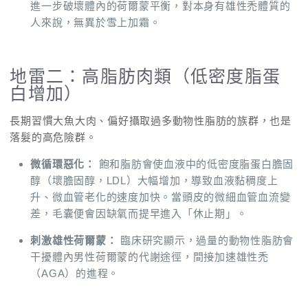
進一步破壞體內的荷爾蒙平衡，對本身有雄性禿體質的
人來說，無異於雪上加霜。
地雷二：高脂肪肉類（低密度脂蛋
白增加）
長期習慣大魚大肉、偏好攝取過多動物性脂肪的族群，也是
落髮的高危險群。
微循環惡化：
飽和脂肪會使血液中的低密度脂蛋白膽固
醇（壞膽固醇，LDL）大幅增加，導致血液黏稠度上
升、微血管老化的速度加快。當頭皮的微細血管血流變
差，毛囊便會因缺氧而提早進入「休止期」。
刺激雄性荷爾蒙：
臨床研究顯示，過量的動物性脂肪會
干擾體內男性荷爾蒙的代謝途徑，間接加速雄性禿
（AGA）的進程。