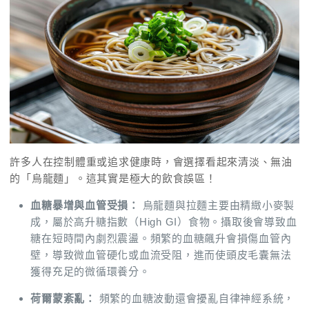
許多人在控制體重或追求健康時，會選擇看起來清淡、無油
的「烏龍麵」。這其實是極大的飲食誤區！
血糖暴增與血管受損：
烏龍麵與拉麵主要由精緻小麥製
成，屬於高升糖指數（High GI）食物。攝取後會導致血
糖在短時間內劇烈震盪。頻繁的血糖飆升會損傷血管內
壁，導致微血管硬化或血流受阻，進而使頭皮毛囊無法
獲得充足的微循環養分。
荷爾蒙紊亂：
頻繁的血糖波動還會擾亂自律神經系統，