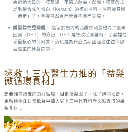
急調動大量的「胺基酸」來協助解毒。然而，胺基酸正
是毛髮合成角蛋白（Keratin）的核心原料，原料被身體
「借走」了，毛囊自然會因營養不良而萎縮。
誘發雄性禿關鍵：
殘留於體內的乙醛會刺激體內二氫睪
固酮（DHT）的分泌。DHT 是導致毛囊萎縮、引發雄性
禿最核心的荷爾蒙，這也是為什麼長期酗酒者往往伴隨
著嚴重的掉髮問題。
拯救！三大醫生力推的「益髮
微循環食材」
想要維持頭皮的良好循環、阻斷落髮因子，除了避開地雷，
更應積極在日常飲食中加入以下三種具有科學文獻支持的護
髮食材：