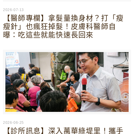
2026-07-13
【醫師專欄】拿髮量換身材？打「瘦
瘦針」也瘋狂掉髮！皮膚科醫師自
曝：吃這些就能快速長回來
2026-06-25
【診所訊息】深入萬華綠堤里！攜手