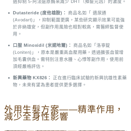
過抑制 5-阿法還原酶來減少 DHT（掉髮元凶）的濃度。
Dutasteride (度他雄胺)：
商品名如「 適尿通
(Avodart)」，抑制範圍更廣，某些研究顯示效果可能強
於非納雄安，但副作用風險也相對較高，需醫師監督使
用。
口服 Minoxidil (米諾地爾)：
商品名如「洛寧錠
(Loniten)」，原本是嚴重高血壓用藥，透過擴張血管增
加毛囊供血。需特別注意水腫、心悸等副作用，使用前
須經嚴格評估。
新興藥物 KX826：
正在進行臨床試驗的新興抗雄性素藥
物，未來有望為患者提供更多選擇。
外用生髮方案——精準作用，
減少全身性影響