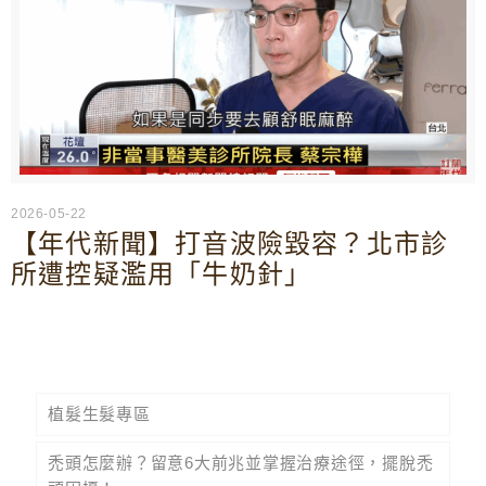
2026-05-22
【年代新聞】打音波險毀容？北市診
所遭控疑濫用「牛奶針」
植髮生髮專區
禿頭怎麼辦？留意6大前兆並掌握治療途徑，擺脫禿