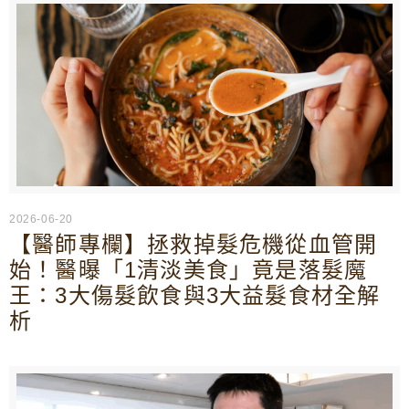
2026-06-20
【醫師專欄】拯救掉髮危機從血管開
始！醫曝「1清淡美食」竟是落髮魔
王：3大傷髮飲食與3大益髮食材全解
析