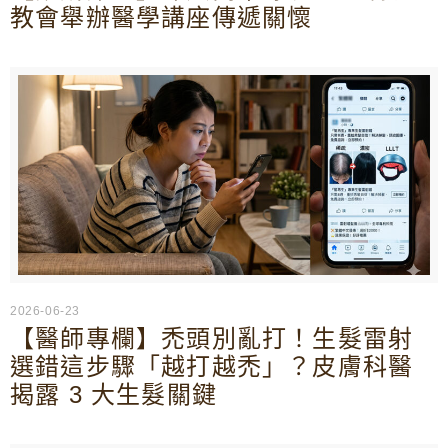
教會舉辦醫學講座傳遞關懷
2026-06-23
【醫師專欄】禿頭別亂打！生髮雷射
選錯這步驟「越打越禿」？皮膚科醫
揭露 3 大生髮關鍵