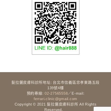
髮拉儷介紹
髮拉儷皮膚科診所地址: 台北市信義區忠孝東路五段
髮拉儷理念
139號4樓
預約專線:
02-27565558
／E-mail:
團隊介紹
ferrari.clinic@gmail.com
Copyright © 2021 髮拉儷皮膚科診所 All Rights
診所環境
Reserved.