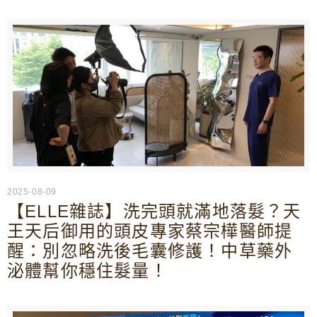
2025-08-09
【ELLE雜誌】洗完頭就滿地落髮？天
王天后御用的頭皮專家蔡宗樺醫師提
醒：別忽略洗後毛囊修護！中草藥外
泌體幫你穩住髮量！