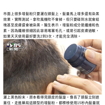
市面上很多增髮粉只要灑在頭髮上，髮量馬上增多還有染黑
效果，實際測試，拿吹風機吹不會掉，但只要碰到水就會結
塊甚至皮膚還會被染黑，醫生表示，增髮粉成分是纖維和色
素，因為纖維很細因此容易堵塞毛孔，或是引起皮膚過敏，
如果天天使用最好要洗2到3次，才能完全清除。
灑上黑色粉末，原本看得見頭皮的髮漩，像長了頭髮立刻遮
蓋住，走進藥局這類型的增髮粉，都標榜使用15秒內髮量就