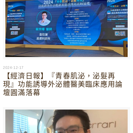
2024-12-17
【經濟日報】『青春肌泌，泌髮再
現』功能誘導外泌體醫美臨床應用論
壇圓滿落幕