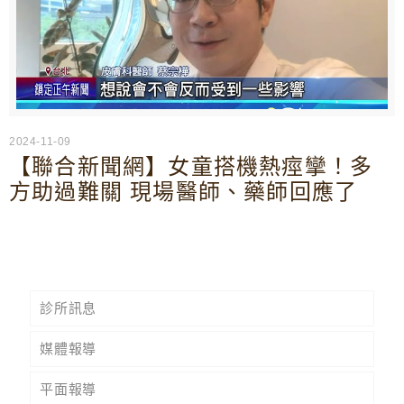
2024-11-09
【聯合新聞網】女童搭機熱痙攣！多
方助過難關 現場醫師、藥師回應了
診所訊息
媒體報導
平面報導