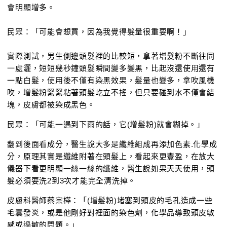
會明顯增多。
民眾：「可能會想買，因為我覺得髮量很重要啊！」
實際測試，男生側邊頭髮裡的比較短，拿著增髮粉不斷往同
一處灑，短短幾秒鐘頭髮瞬間變多變黑，比起沒還使用還有
一點白髮，使用後不僅有染黑效果，髮量也變多，拿吹風機
吹，增髮粉緊緊粘著頭髮屹立不搖，但只要碰到水不僅會結
塊，皮膚都被染成黑色。
民眾：「可能一遇到下雨的話，它(增髮粉)就會糊掉。」
翻到後面看成分，醫生說大多是纖維組成再添加色素.化學成
分，原理其實是纖維附著在頭髮上，看起來更豐盈，在放大
儀器下看更明顯一絲一絲的纖維，醫生說如果天天使用，頭
髮必須要洗2到3次才能完全清洗掉。
皮膚科醫師蔡宗樺：「(增髮粉)堵塞到頭皮的毛孔造成一些
毛囊發炎，或是他剛好對裡面的染色劑，化學品導致頭皮敏
感或過敏的問題。」