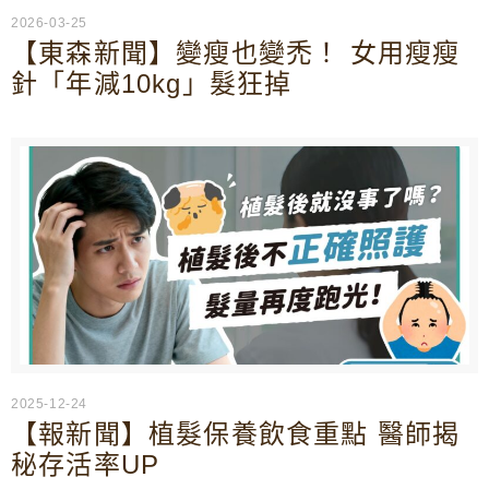
2026-03-25
【東森新聞】變瘦也變禿！ 女用瘦瘦
針「年減10kg」髮狂掉
2025-12-24
【報新聞】植髮保養飲食重點 醫師揭
秘存活率UP